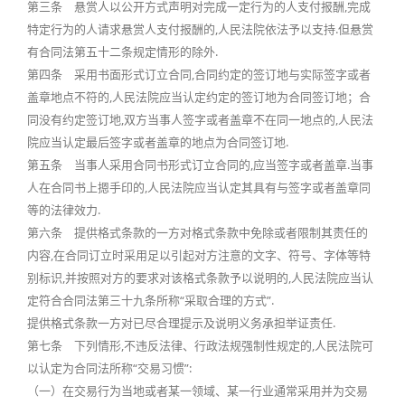
第三条 悬赏人以公开方式声明对完成一定行为的人支付报酬,完成
特定行为的人请求悬赏人支付报酬的,人民法院依法予以支持.但悬赏
有合同法第五十二条规定情形的除外.
第四条 采用书面形式订立合同,合同约定的签订地与实际签字或者
盖章地点不符的,人民法院应当认定约定的签订地为合同签订地；合
同没有约定签订地,双方当事人签字或者盖章不在同一地点的,人民法
院应当认定最后签字或者盖章的地点为合同签订地.
第五条 当事人采用合同书形式订立合同的,应当签字或者盖章.当事
人在合同书上摁手印的,人民法院应当认定其具有与签字或者盖章同
等的法律效力.
第六条 提供格式条款的一方对格式条款中免除或者限制其责任的
内容,在合同订立时采用足以引起对方注意的文字、符号、字体等特
别标识,并按照对方的要求对该格式条款予以说明的,人民法院应当认
定符合合同法第三十九条所称“采取合理的方式”.
提供格式条款一方对已尽合理提示及说明义务承担举证责任.
第七条 下列情形,不违反法律、行政法规强制性规定的,人民法院可
以认定为合同法所称“交易习惯”:
（一）在交易行为当地或者某一领域、某一行业通常采用并为交易