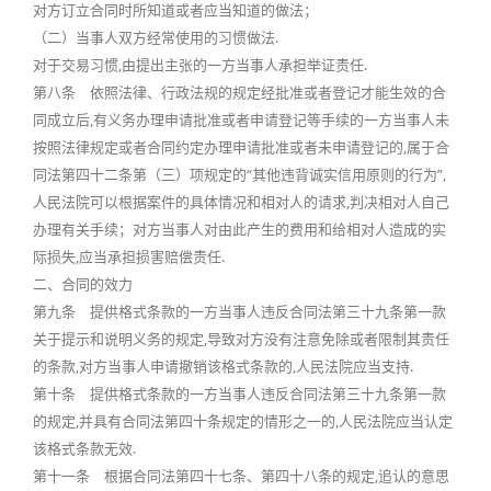
对方订立合同时所知道或者应当知道的做法；
（二）当事人双方经常使用的习惯做法.
对于交易习惯,由提出主张的一方当事人承担举证责任.
第八条 依照法律、行政法规的规定经批准或者登记才能生效的合
同成立后,有义务办理申请批准或者申请登记等手续的一方当事人未
按照法律规定或者合同约定办理申请批准或者未申请登记的,属于合
同法第四十二条第（三）项规定的“其他违背诚实信用原则的行为”,
人民法院可以根据案件的具体情况和相对人的请求,判决相对人自己
办理有关手续；对方当事人对由此产生的费用和给相对人造成的实
际损失,应当承担损害赔偿责任.
二、合同的效力
第九条 提供格式条款的一方当事人违反合同法第三十九条第一款
关于提示和说明义务的规定,导致对方没有注意免除或者限制其责任
的条款,对方当事人申请撤销该格式条款的,人民法院应当支持.
第十条 提供格式条款的一方当事人违反合同法第三十九条第一款
的规定,并具有合同法第四十条规定的情形之一的,人民法院应当认定
该格式条款无效.
第十一条 根据合同法第四十七条、第四十八条的规定,追认的意思