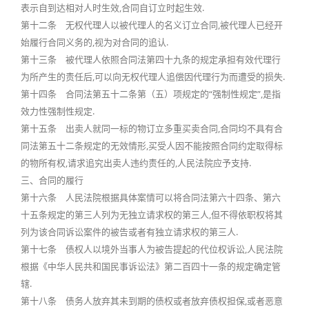
表示自到达相对人时生效,合同自订立时起生效.
第十二条 无权代理人以被代理人的名义订立合同,被代理人已经开
始履行合同义务的,视为对合同的追认.
第十三条 被代理人依照合同法第四十九条的规定承担有效代理行
为所产生的责任后,可以向无权代理人追偿因代理行为而遭受的损失.
第十四条 合同法第五十二条第（五）项规定的“强制性规定”,是指
效力性强制性规定.
第十五条 出卖人就同一标的物订立多重买卖合同,合同均不具有合
同法第五十二条规定的无效情形,买受人因不能按照合同约定取得标
的物所有权,请求追究出卖人违约责任的,人民法院应予支持.
三、合同的履行
第十六条 人民法院根据具体案情可以将合同法第六十四条、第六
十五条规定的第三人列为无独立请求权的第三人,但不得依职权将其
列为该合同诉讼案件的被告或者有独立请求权的第三人.
第十七条 债权人以境外当事人为被告提起的代位权诉讼,人民法院
根据《中华人民共和国民事诉讼法》第二百四十一条的规定确定管
辖.
第十八条 债务人放弃其未到期的债权或者放弃债权担保,或者恶意